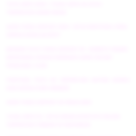
TOTO DEPO 5000 | TOGEL DEPO 5K SITUS
TERPERCAYA AMAN RESMI
AGEN TOGEL DEPOSIT 5000 : SITUS EDMTOGEL VIRAL
SERING KASIH JACKPOT
BANDAR TOTO TOGEL DEPOSIT 5K : WEBSITE TEMPAT
BERSENANG SENANG BERMAIN GAME ONLINE
PENGHASIL CUAN
PUBTOGEL TOTO 4D TERPERCAYA DAFTAR SEGERA
RAIH BONUS NEW MEMBER
AGEN TOGEL DEPOSIT 5K PAKAI QRIS
TOGEL DEPO 5K : SITUS RESMI WONTOTO PALING
TERPERCAYA TERBAIK DI INDONESIA