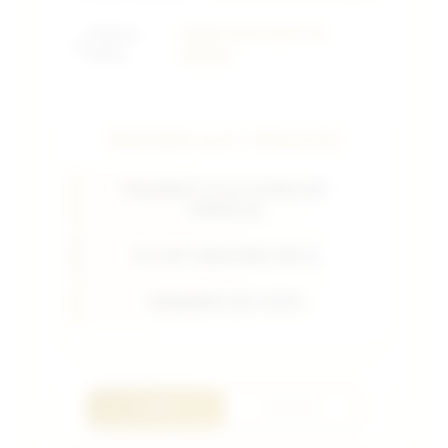
AGEN TOTO SLOT 5K
Platform
📱
Utama
ONLINE
PROVIDER SLOT TERGACOR
PRAGMATIC PLAY (STARLIGHT
PRINCESS)
PG SOFT (MAHJONG WAYS)
HABANERO (KOI GATE)
LOGIN
DAFTAR