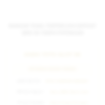
BANDAR TOGEL TERPERCAYA DEPOSIT
QRIS 5K TANPA POTONGAN
AGEN TOTO SLOT 5K
INFORMASI ENGINE TERBAIK
🔥
Win Rate Slot
98.9% GAMPANG MENANG
💳
Sistem Deposit
Dana, QRIS, Bank Lokal
⚡
Proses Transaksi
Kilat & Tanpa Potongan