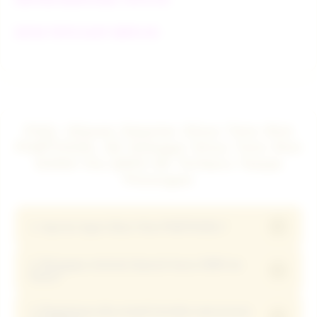
SITUS TOTO SLOT DEPO 5K
FAQ: Ulasan Seputar Situs Toto Slot
PUBTOGEL 4D Sebagai Situs Toto Slot
DANA Via QRIS 5K Terbaru Tanpa
Potongan
+
1. Apa itu Agen Situs Toto PUBTOGEL?
2. Mengapa minimal deposit harus 5000 via
PUBTOGEL adalah link Agen Situs Toto Online
+
Dana?
terpercaya di Indonesia yang mendukung transaksi
via DANA dan sistem QRIS tanpa potongan dengan
3. Bagaimana jika terjadi kendala saat proses
Metode Dana memungkinkan proses transfer kilat
proses cepat hanya dalam hitungan detik.
+