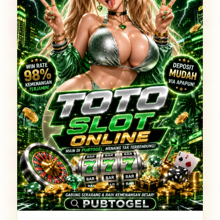
WEBSITE EBERMAIN TOGEL DEPO QRIS 5K
MULTIGAMES ONLINE TOGEL DEPO 5K TERPERCAYA
MAIN DI EDMTOGEL
Situs Bandar Togel Terpercaya & Link Agen Slot
Gacor Hari Ini
TOTO 4D Ambyar Bandar Online TOTO88 & Utama
Situs Togel Resmi
EDMTOGEL - Agen Bandar Togel Online Resmi &
Situs Bandar Togel Terbesar
TOTO TOGEL 4D : Link Toto Togel Terpercaya Resmi
Online No#1
10 Situs Togel Terpercaya & Toto Slot Bet 100
Gacor