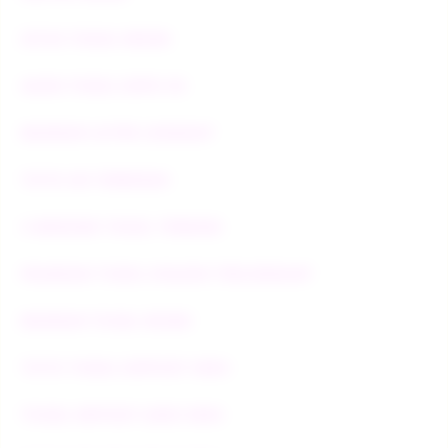
SITUS TOGEL RESMI
AGEN TOGEL DEPO 5K
BANDAR LOTRE LENGKAP
TOTO 4D TERBESAR
4 BANDAR TOGEL TERBAIK
PASARAN TOGEL ONLINE TERLENGKAP
BANDAR TOGEL RESMI
TOTO TOGEL DEPOSIT 5000
TOGEL DEPOSIT QRIS 5000