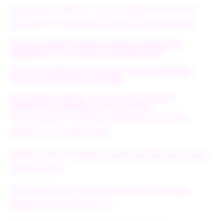
TOGEL SLOT DEPO 5K | LINK WONTOTO TOTO 4D
DEPOSIT 5K VIA QRIS MURAH TANPA POTONGAN
ENGINE GAME UPDATE GAMPANG MENANG
BERMAIN TOTO DEPO 5K DI EDMTOGEL
DAFTAR PUBTOGEL TOTO 4D | AKUN BERMAIN
TOTO ONLINE BET 100 PERAK
SLOT DEPO 5K QRIS : SITUS TOTO ONLINE
EDMTOGEL LINK MAIN DAN DAFTAR
TOTO 5K SELOT GAMPANG MENANG DAFTAR DI
WONTOTO 4D SUPER WIN
DEPOSIT 5000 VIA QRIS & DANA DAFTAR BUAT AKUN
DI EDMTOGEL
SITUS WONTOTO 4D MODAL DEPO 5K PELUANG
MENANG JACKPOT JUTAAN