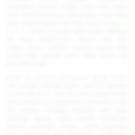
kesempatan bermain dengan modal kecil namun
tetap memiliki peluang kemenangan yang cukup
besar. Banyak pemain kini lebih memilih situs
slot
depo 5K
karena dianggap lebih hemat, fleksibel,
dan tetap menghadirkan hiburan yang seru.
Dengan sistem transaksi otomatis, deposit 5000
rupiah dapat diproses secara cepat, efisien, dan
aman kapan saja.
Selain itu, metode pembayaran digital seperti
QRIS semakin menjadi pilihan utama di kalangan
pemain slot online. Fitur slot QRIS dengan deposit
5K memungkinkan transaksi berjalan secara instan
dan otomatis, sehingga pengisian saldo dapat
dilakukan dengan mudah melalui smartphone
maupun perangkat lainnya. Sistem keamanan
yang diterapkan juga membantu memberikan