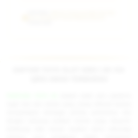
PUBTOGEL:
Website Terpercaya Main Toto Slot
Gacor 4D Maxwin Jutaan Minimal Depo 5k
Terbaik 2026.
DAFTAR TOTO SLOT 5000 | 5K VIA
QRIS AMAN TERMURAH
PUBTOGEL TOTO 4D
adalah salah satu platform
togel dan slot online yang cukup dikenal karena
menyediakan berbagai pilihan permainan slot
dengan peluang jackpot harian yang menarik.
Didukung oleh sistem modern serta teknologi
terbaru, para pengguna dapat menikmati